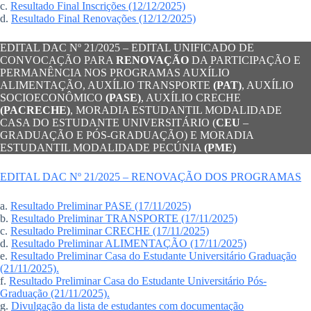
c.
Resultado Final Inscrições (12/12/2025)
d.
Resultado Final Renovações (12/12/2025)
EDITAL DAC Nº 21/2025 – EDITAL UNIFICADO DE
CONVOCAÇÃO PARA
RENOVAÇÃO
DA PARTICIPAÇÃO E
PERMANÊNCIA NOS PROGRAMAS AUXÍLIO
ALIMENTAÇÃO, AUXÍLIO TRANSPORTE
(PAT)
, AUXÍLIO
SOCIOECONÔMICO
(PASE)
, AUXÍLIO CRECHE
(PACRECHE)
, MORADIA ESTUDANTIL MODALIDADE
CASA DO ESTUDANTE UNIVERSITÁRIO (
CEU
–
GRADUAÇÃO E PÓS-GRADUAÇÃO) E MORADIA
ESTUDANTIL MODALIDADE PECÚNIA
(PME)
EDITAL DAC Nº 21/2025 – RENOVAÇÃO DOS PROGRAMAS
a.
Resultado Preliminar PASE (17/11/2025)
b.
Resultado Preliminar TRANSPORTE (17/11/2025)
c.
Resultado Preliminar CRECHE (17/11/2025)
d.
Resultado Preliminar ALIMENTAÇÃO (17/11/2025)
e.
Resultado Preliminar Casa do Estudante Universitário Graduação
(21/11/2025).
f.
Resultado Preliminar Casa do Estudante Universitário Pós-
Graduação (21/11/2025).
g.
Divulgação da lista de estudantes com documentação