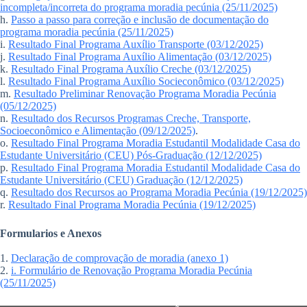
incompleta/incorreta do programa moradia pecúnia (25/11/2025)
h.
Passo a passo para correção e inclusão de documentação do
programa moradia pecúnia (25/11/2025)
i.
Resultado Final Programa Auxílio Transporte (03/12/2025)
j.
Resultado Final Programa Auxílio Alimentação (03/12/2025)
k.
Resultado Final Programa Auxílio Creche (03/12/2025)
l.
Resultado Final Programa Auxílio Socieconômico (03/12/2025)
m.
Resultado Preliminar Renovação Programa Moradia Pecúnia
(05/12/2025)
n.
Resultado dos Recursos Programas Creche, Transporte,
Socioeconômico e Alimentação (09/12/2025)
.
o.
Resultado Final Programa Moradia Estudantil Modalidade Casa do
Estudante Universitário (CEU) Pós-Graduação (12/12/2025)
p.
Resultado Final Programa Moradia Estudantil Modalidade Casa do
Estudante Universitário (CEU) Graduação (12/12/2025)
q.
Resultado dos Recursos ao Programa Moradia Pecúnia (19/12/2025)
r.
Resultado Final Programa Moradia Pecúnia (19/12/2025)
Formularios e Anexos
1.
Declaração de comprovação de moradia (anexo 1)
2.
i. Formulário de Renovação Programa Moradia Pecúnia
(25/11/2025)