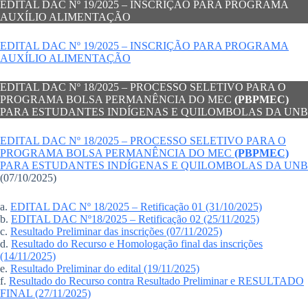
EDITAL DAC Nº 19/2025 – INSCRIÇÃO PARA PROGRAMA
AUXÍLIO ALIMENTAÇÃO
EDITAL DAC Nº 19/2025 – INSCRIÇÃO PARA PROGRAMA
AUXÍLIO ALIMENTAÇÃO
EDITAL DAC Nº 18/2025 – PROCESSO SELETIVO PARA O
PROGRAMA BOLSA PERMANÊNCIA DO MEC
(PBPMEC)
PARA ESTUDANTES INDÍGENAS E QUILOMBOLAS DA UNB
EDITAL DAC Nº 18/2025 – PROCESSO SELETIVO PARA O
PROGRAMA BOLSA PERMANÊNCIA DO MEC
(PBPMEC)
PARA ESTUDANTES INDÍGENAS E QUILOMBOLAS DA UNB
(07/10/2025)
a.
EDITAL DAC Nº 18/2025 – Retificação 01 (31/10/2025)
b.
EDITAL DAC Nº18/2025 – Retificação 02 (25/11/2025)
c.
Resultado Preliminar das inscrições (07/11/2025)
d.
Resultado do Recurso e Homologação final das inscrições
(14/11/2025)
e.
Resultado Preliminar do edital (19/11/2025)
f.
Resultado do Recurso contra Resultado Preliminar e RESULTADO
FINAL (27/11/2025)