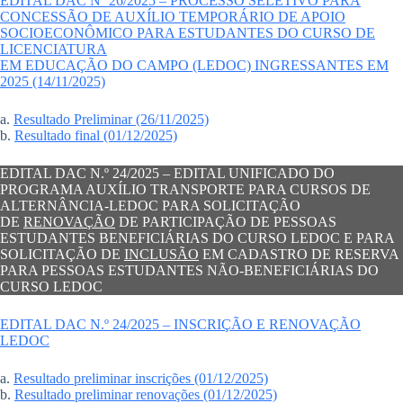
EDITAL DAC Nº 26/2025 – PROCESSO SELETIVO PARA
CONCESSÃO DE AUXÍLIO TEMPORÁRIO DE APOIO
SOCIOECONÔMICO PARA ESTUDANTES DO CURSO DE
LICENCIATURA
EM EDUCAÇÃO DO CAMPO (LEDOC) INGRESSANTES EM
2025 (14/11/2025)
a.
Resultado Preliminar (26/11/2025)
b.
Resultado final (01/12/2025)
EDITAL DAC N.º 24/2025 – EDITAL UNIFICADO DO
PROGRAMA AUXÍLIO TRANSPORTE PARA CURSOS DE
ALTERNÂNCIA-LEDOC PARA SOLICITAÇÃO
DE
RENOVAÇÃO
DE PARTICIPAÇÃO DE PESSOAS
ESTUDANTES BENEFICIÁRIAS DO CURSO LEDOC E PARA
SOLICITAÇÃO DE
INCLUSÃO
EM CADASTRO DE RESERVA
PARA PESSOAS ESTUDANTES NÃO-BENEFICIÁRIAS DO
CURSO LEDOC
EDITAL DAC N.º 24/2025 – INSCRIÇÃO E RENOVAÇÃO
LEDOC
a.
Resultado preliminar inscrições (01/12/2025)
b.
Resultado preliminar renovações (01/12/2025)